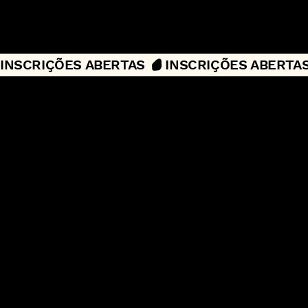
INSCRIÇÕES ABERTAS 
INSCRIÇÕES ABERTAS
ATÉ 08 DE MARÇO
INSCREVA-SE NO FORMULÁRIO
SELEÇÃO MEDIANTE ENVIO DE
CARTA DE INTERESSE.
ENTRAREMOS EM CONTATO COM
TODAS AS PESSOAS INSCRITAS, VIA
EMAIL.
LINKS DE PAGAMENTO SERÃO
ENVIADOS PARA AS SELECIONADAS.