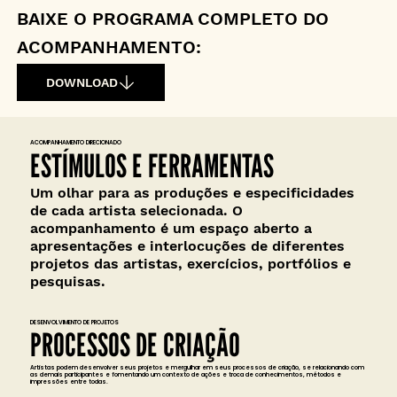
BAIXE O PROGRAMA COMPLETO DO
ACOMPANHAMENTO:
DOWNLOAD
ACOMPANHAMENTO DIRECIONADO
ESTÍMULOS E FERRAMENTAS
Um olhar para as produções e especificidades
de cada artista selecionada. O
acompanhamento é um espaço aberto a
apresentações e interlocuções de diferentes
projetos das artistas, exercícios, portfólios e
pesquisas.
DESENVOLVIMENTO DE PROJETOS
PROCESSOS DE CRIAÇÃO
Artistas podem desenvolver seus projetos e mergulhar em seus processos de criação, se relacionando com
as demais participantes e fomentando um contexto de ações e troca de conhecimentos, métodos e
impressões entre todas.