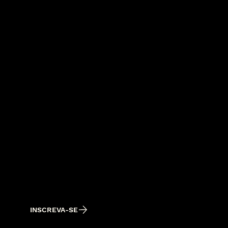
INSCRIÇÕES ABERTAS
ACOMPANHAMENTO CRÍTICO &
CURATORIAL
FEVEREIRO A MAIO
em até R$395/mensal
INSCREVA-SE