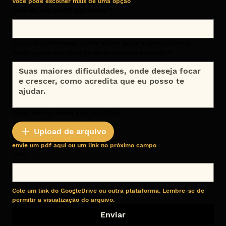
Você pode escolher mais de uma opção
Link do seu perfil nas redes
*
Carta de interesse: conte sobre suas expectativas e
motivações em relação ao acompanhamento
*
Caso tenha, envie seu portfólio
Upload de arquivo
envie um pdf aqui ou um link no próximo campo
Link
Cole um link do GoogleDrive ou outra plataforma. Lembre-se de 
permitir a visualização do arquivo.
Enviar