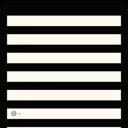
Nome
*
Sobrenome
*
Pronomes
*
Raça/cor/etnia
*
Estado de residência
*
Telefone
*
Email
*