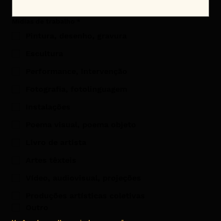
Mídias de trabalho
*
Pintura, desenho, gravura
Escultura
Performance, intervenção
Fotografia, fotolinguagem
Instalações
Poema visual, poema objeto
Livro de artista
Artes têxteis
Vídeo, audiovisual, projeções
Produções artísticas coletivas
Outro